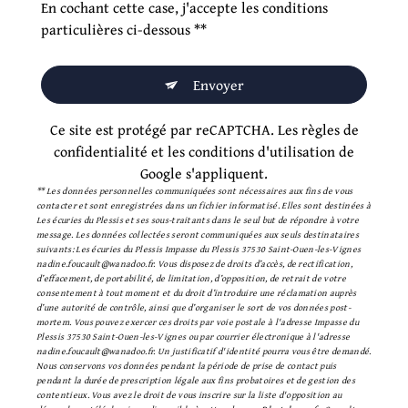
En cochant cette case, j'accepte les conditions
particulières ci-dessous **
Envoyer
Ce site est protégé par reCAPTCHA. Les
règles de
confidentialité
et les
conditions d'utilisation
de
Google s'appliquent.
** Les données personnelles communiquées sont nécessaires aux fins de vous
contacter et sont enregistrées dans un fichier informatisé. Elles sont destinées à
Les écuries du Plessis et ses sous-traitants dans le seul but de répondre à votre
message. Les données collectées seront communiquées aux seuls destinataires
suivants: Les écuries du Plessis Impasse du Plessis 37530 Saint-Ouen-les-Vignes
nadine.foucault@wanadoo.fr. Vous disposez de droits d’accès, de rectification,
d’effacement, de portabilité, de limitation, d’opposition, de retrait de votre
consentement à tout moment et du droit d’introduire une réclamation auprès
d’une autorité de contrôle, ainsi que d’organiser le sort de vos données post-
mortem. Vous pouvez exercer ces droits par voie postale à l'adresse Impasse du
Plessis 37530 Saint-Ouen-les-Vignes ou par courrier électronique à l'adresse
nadine.foucault@wanadoo.fr. Un justificatif d'identité pourra vous être demandé.
Nous conservons vos données pendant la période de prise de contact puis
pendant la durée de prescription légale aux fins probatoires et de gestion des
contentieux. Vous avez le droit de vous inscrire sur la liste d'opposition au